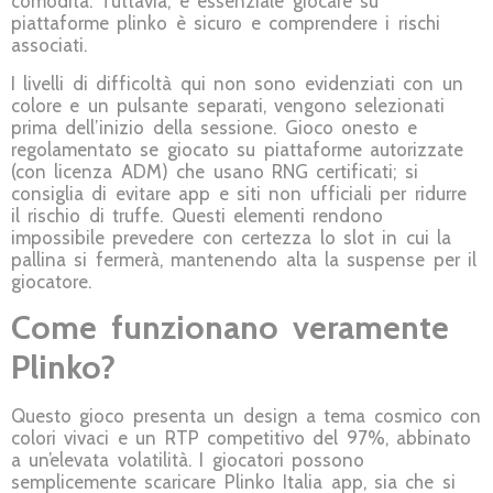
comodità. Tuttavia, è essenziale giocare su
piattaforme plinko è sicuro e comprendere i rischi
associati.
I livelli di difficoltà qui non sono evidenziati con un
colore e un pulsante separati, vengono selezionati
prima dell’inizio della sessione. Gioco onesto e
regolamentato se giocato su piattaforme autorizzate
(con licenza ADM) che usano RNG certificati; si
consiglia di evitare app e siti non ufficiali per ridurre
il rischio di truffe. Questi elementi rendono
impossibile prevedere con certezza lo slot in cui la
pallina si fermerà, mantenendo alta la suspense per il
giocatore.
Come funzionano veramente
Plinko?
Questo gioco presenta un design a tema cosmico con
colori vivaci e un RTP competitivo del 97%, abbinato
a un’elevata volatilità. I giocatori possono
semplicemente scaricare Plinko Italia app, sia che si