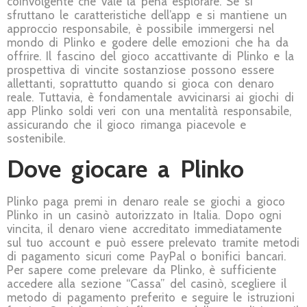
coinvolgente che vale la pena esplorare. Se si
sfruttano le caratteristiche dell’app e si mantiene un
approccio responsabile, è possibile immergersi nel
mondo di Plinko e godere delle emozioni che ha da
offrire. Il fascino del gioco accattivante di Plinko e la
prospettiva di vincite sostanziose possono essere
allettanti, soprattutto quando si gioca con denaro
reale. Tuttavia, è fondamentale avvicinarsi ai giochi di
app Plinko soldi veri con una mentalità responsabile,
assicurando che il gioco rimanga piacevole e
sostenibile.
Dove giocare a Plinko
Plinko paga premi in denaro reale se giochi a gioco
Plinko in un casinò autorizzato in Italia. Dopo ogni
vincita, il denaro viene accreditato immediatamente
sul tuo account e può essere prelevato tramite metodi
di pagamento sicuri come PayPal o bonifici bancari.
Per sapere come prelevare da Plinko, è sufficiente
accedere alla sezione “Cassa” del casinò, scegliere il
metodo di pagamento preferito e seguire le istruzioni