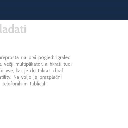
adati
reprosta na prvi pogled: igralec
ečji multiplikator, a hkrati tudi
i vse, kar je do takrat zbral.
lity. Na voljo je brezplačni
telefonih in tablicah.