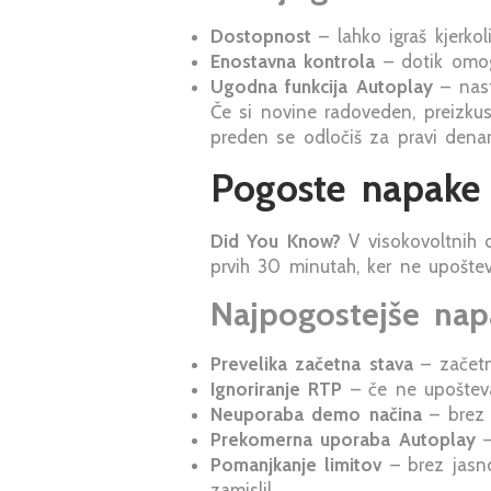
Dostopnost
– lahko igraš kjerkol
Enostavna kontrola
– dotik omogo
Ugodna funkcija Autoplay
– nast
Če si novine radoveden, preizku
preden se odločiš za pravi denar
Pogoste napake i
Did You Know?
V visokovoltnih c
prvih 30 minutah, ker ne upoštev
Najpogostejše nap
Prevelika začetna stava
– začetni
Ignoriranje RTP
– če ne upoštevaš
Neuporaba demo načina
– brez 
Prekomerna uporaba Autoplay
–
Pomanjkanje limitov
– brez jasno
zamislil.