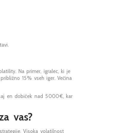
avi.
lity. Na primer, igralec, ki je
 približno 15 % vseh iger. Večina
saj en dobiček nad 5 000 €, kar
 za vas?
ategije. Visoka volatilnost