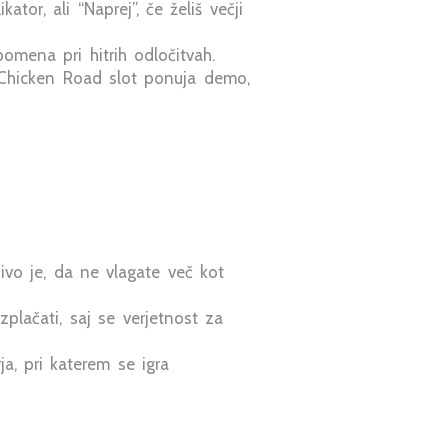
kator, ali “Naprej”, če želiš večji
pomena pri hitrih odločitvah.
 Chicken Road slot ponuja demo,
ljivo je, da ne vlagate več kot
plačati, saj se verjetnost za
a, pri katerem se igra