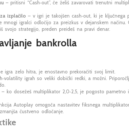
ku
– pritisni “Cash‑out”, če želiš zavarovati trenutni multipli
za izplačilo
– v igri je takojšen cash‑out, ki je ključnega 
e mnogi igralci odločijo za preizkus v dejanskem načinu.
iš svojo strategijo, preden preideš na pravi denar.
avljanje bankrolla
e igra zelo hitra, je enostavno prekoračiti svoj limit.
h‑volatility igrah so veliki dobički redki, a možni. Priporoč
do.
– ko dosežeš multiplikator 2,0‑2,5, je pogosto pametno iz
kcija Autoplay omogoča nastavitev fiksnega multiplikatorj
 zmanjša čustveno odločanje.
ktike