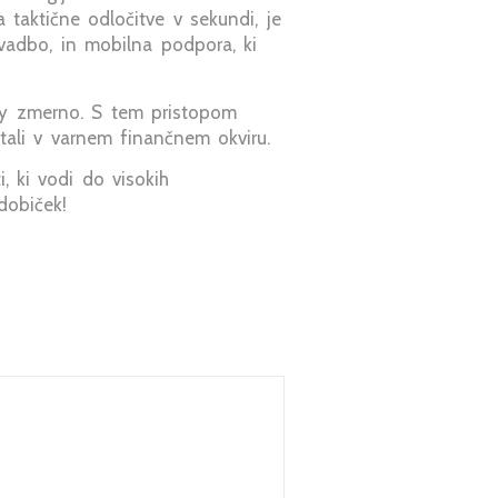
a taktične odločitve v sekundi, je
vadbo, in mobilna podpora, ki
lay zmerno. S tem pristopom
tali v varnem finančnem okviru.
, ki vodi do visokih
 dobiček!