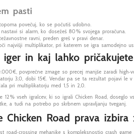
em pasti
opoma povečuj, ko se počutiš udobno.
nastavi si alarm, ko dosežeš 80 % svojega proračuna.
težavnostne ravni, preden greš v pravi denar.
či najvišji multiplikator, pri katerem se igra samodejno ust
 iger in kaj lahko pričakujete
000 €, povprečne zmage so precej manjše zaradi high‑volati
ikatorju 3,0, dobi 15 €. Vendar pa se ta rezultat pojavi le v
ala pri multiplikatorju med 1,5 in 2,0.
 12 % vseh igralcev, ki so igrali Chicken Road, doseglo v
tke, a tudi na potrebo po skrbnem upravljanju tveganj.
je Chicken Road prava izbira
t road‑crossing mehanike s kompleksnostjo crash game str