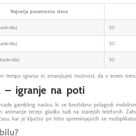
Največja posamezna stava
ankrolla)
50
ankrolla)
50
bankrolla)
50
en tempo igranja in zmanjšuješ možnost, da v enem trenut
 – igranje na poti
cade gambling naslov, ki se brezhibno prilagodi mobilnim
in animacije tečejo gladko tudi na starejših telefonih. Za
asu, kar je ključno pri hitro spreminjajočih se multiplikator
bilu?