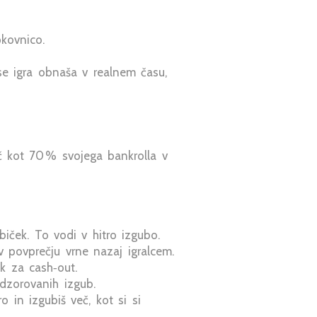
kovnico.
se igra obnaša v realnem času,
eč kot 70 % svojega bankrolla v
biček. To vodi v hitro izgubo.
 povprečju vrne nazaj igralcem.
k za cash‑out.
dzorovanih izgub.
 in izgubiš več, kot si si