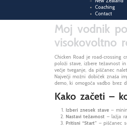
New Zealand
Coaching
Contact
Moj vodnik po
visokovoltno r
Chicken Road je road‑crossing cr
položi stave, izbere težavnost in
večje tveganje, da piščanec nalet
Največji možni dobiček znaša impr
demo, ki omogoča vadbo brez dena
Kako začeti – k
Izberi znesek stave
– minim
Nastavi težavnost
– lažja ra
Pritisni “Start”
– piščanec se