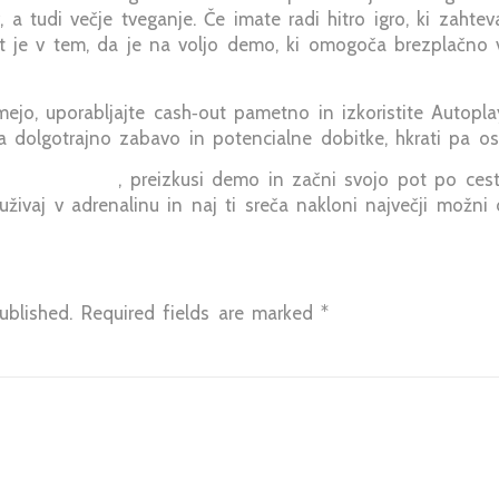
 a tudi večje tveganje. Če imate radi hitro igro, ki zahtev
st je v tem, da je na voljo demo, ki omogoča brezplačno 
mejo, uporabljajte cash‑out pametno in izkoristite Autop
 dolgotrajno zabavo in potencialne dobitke, hkrati pa os
ken Road slot
, preizkusi demo in začni svojo pot po cesti
 uživaj v adrenalinu in naj ti sreča nakloni največji možni
ublished.
Required fields are marked
*