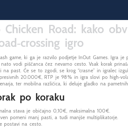
 Chicken Road: kako obvl
oad‑crossing igro
ash game, ki ga je razvilo podjetje InOut Games. Igra je p
 nato vodi piščanca čez nevarno cesto. Vsak korak prinaša v
i na past. Če se to zgodi, se krog “crasne” in igralec izgub
esivnih 20.000 €, RTP je 98 % in igra slovi po high‑volati
rja, ter mobilna različica, ki deluje gladko na pametnih 
orak po koraku
alna stava je običajno 0,10 €, maksimalna 100 €.
ven pomeni manj pasti, a tudi manjše multiplikatorje.
 postavi na cesto.