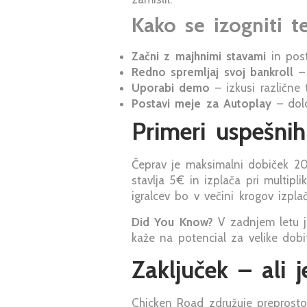
Kako se izogniti t
Začni z majhnimi stavami
in post
Redno spremljaj svoj bankroll
– 
Uporabi demo
– izkusi različne 
Postavi meje za Autoplay
– dolo
Primeri uspešnih
Čeprav je maksimalni dobiček 20.
stavlja 5 € in izplača pri multipl
igralcev bo v večini krogov izplač
Did You Know?
V zadnjem letu je
kaže na potencial za velike dobi
Zaključek – ali 
Chicken Road združuje preprostos