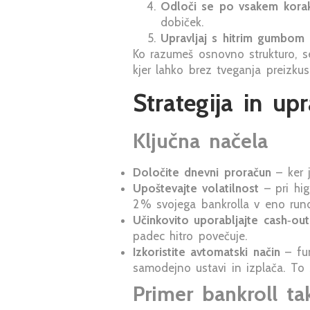
Odloči se po vsakem kora
dobiček.
Upravljaj s hitrim gumbom 
Ko razumeš osnovno strukturo, s
kjer lahko brez tveganja preizkus
Strategija in upr
Ključna načela
Določite dnevni proračun
– ker j
Upoštevajte volatilnost
– pri hig
2 % svojega bankrolla v eno run
Učinkovito uporabljajte cash‑out
padec hitro povečuje.
Izkoristite avtomatski način
– fun
samodejno ustavi in izplača. To
Primer bankroll ta