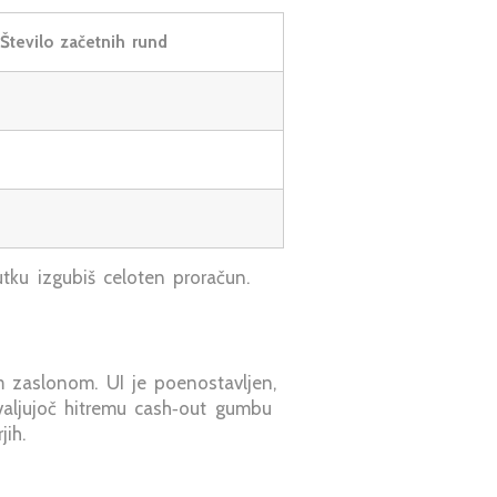
Število začetnih rund
ku izgubiš celoten proračun.
 zaslonom. UI je poenostavljen,
hvaljujoč hitremu cash‑out gumbu
jih.