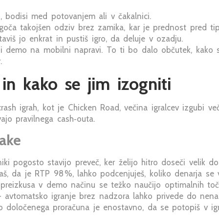
i, bodisi med potovanjem ali v čakalnici.
ča takojšen odziv brez zamika, kar je prednost pred tip
aviš jo enkrat in pustiš igro, da deluje v ozadju.
si demo na mobilni napravi. To ti bo dalo občutek, kako 
.
n kako se jim izogniti
rash igrah, kot je Chicken Road, večina igralcev izgubi v
ajo pravilnega cash‑outa.
ake
ki pogosto stavijo preveč, ker želijo hitro doseči velik do
, da je RTP 98 %, lahko podcenjuješ, koliko denarja se v
preizkusa v demo načinu se težko naučijo optimalnih toč
 avtomatsko igranje brez nadzora lahko privede do nena
 določenega proračuna je enostavno, da se potopiš v igro