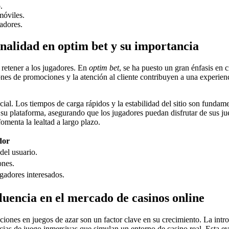
.
móviles.
gadores.
onalidad en optim bet y su importancia
y retener a los jugadores. En
optim bet
, se ha puesto un gran énfasis en 
iones de promociones y la atención al cliente contribuyen a una experie
cial. Los tiempos de carga rápidos y la estabilidad del sitio son funda
u plataforma, asegurando que los jugadores puedan disfrutar de sus jueg
fomenta la lealtad a largo plazo.
dor
del usuario.
ones.
ugadores interesados.
fluencia en el mercado de casinos online
vaciones en juegos de azar son un factor clave en su crecimiento. La in
encias de juego inmersivas que simulan un entorno de casino real. Esta 