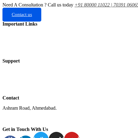
Need A Consultation ? Call us today
+91 80000 11022 | 70391 0606
Contact us
Important Links
About
Coaching
Visa
Pricing
Support
FAQ's
Privacy Policy
Term & Conditions
Contact
Contact
Ashram Road, Ahmedabad.
+91 80000 11022
info@rajconsultant.com
Get in Touch With Us