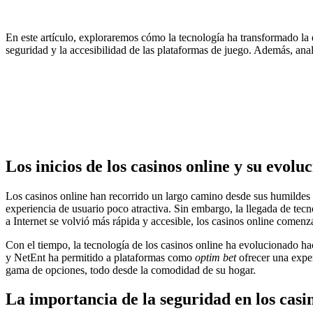
Coaching
Contact
En este artículo, exploraremos cómo la tecnología ha transformado la 
seguridad y la accesibilidad de las plataformas de juego. Además, anal
Los inicios de los casinos online y su evolución tecnológica
La importancia de la seguridad en los casinos online modernos
El impacto de la tecnología móvil en los casinos online
La experiencia del usuario: diseño y funcionalidad en optim bet
Las innovaciones en juegos de azar y su influencia en el mercado
El futuro de la tecnología en el juego online y optim bet
Los inicios de los casinos online y su evolu
Los casinos online han recorrido un largo camino desde sus humildes c
experiencia de usuario poco atractiva. Sin embargo, la llegada de tec
a Internet se volvió más rápida y accesible, los casinos online comenz
Con el tiempo, la tecnología de los casinos online ha evolucionado h
y NetEnt ha permitido a plataformas como
optim bet
ofrecer una expe
gama de opciones, todo desde la comodidad de su hogar.
La importancia de la seguridad en los cas