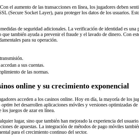
 Con el aumento de las transacciones en línea, los jugadores deben senti
SSL (Secure Socket Layer), para proteger los datos de los usuarios. Esto
edidas de seguridad adicionales. La verificación de identidad es una p
o que también ayuda a prevenir el fraude y el lavado de dinero. Con est
ndamentales para su operación.
 transmisión.
 accedan a sus cuentas.
mplimiento de las normas.
sinos online y su crecimiento exponencial
adores acceden a los casinos online. Hoy en día, la mayoría de los juga
o
optim bet
desarrollen aplicaciones móviles y versiones optimizadas de
los juegos de azar en línea.
alquier lugar, sino que también han mejorado la experiencia del usuario.
pciones de apuestas. La integración de métodos de pago móviles también 
ntal para el crecimiento continuo del sector.