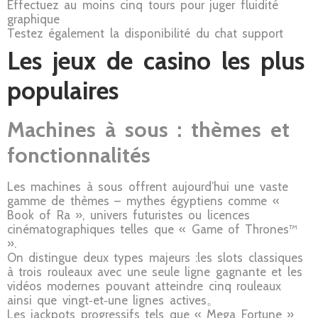
Effectuez au moins cinq tours pour juger fluidité
graphique
Testez également la disponibilité du chat support
Les jeux de casino les plus
populaires
Machines à sous : thèmes et
fonctionnalités
Les machines à sous offrent aujourd’hui une vaste
gamme de thèmes – mythes égyptiens comme «
Book of Ra », univers futuristes ou licences
cinématographiques telles que « Game of Thrones™
».
On distingue deux types majeurs :les slots classiques
à trois rouleaux avec une seule ligne gagnante et les
vidéos modernes pouvant atteindre cinq rouleaux
ainsi que vingt‑et‑une lignes actives。
Les jackpots progressifs tels que « Mega Fortune »