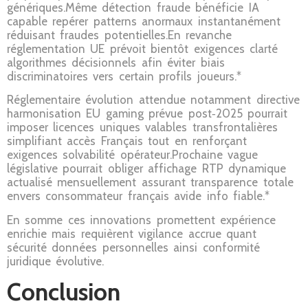
génériques.Même détection fraude bénéficie IA
capable repérer patterns anormaux instantanément
réduisant fraudes potentielles.En revanche
réglementation UE prévoit bientôt exigences clarté
algorithmes décisionnels afin éviter biais
discriminatoires vers certain profils joueurs.*
Réglementaire évolution attendue notamment directive
harmonisation EU gaming prévue post‑2025 pourrait
imposer licences uniques valables transfrontalières
simplifiant accès Français tout en renforçant
exigences solvabilité opérateur.Prochaine vague
législative pourrait obliger affichage RTP dynamique
actualisé mensuellement assurant transparence totale
envers consommateur français avide info fiable.*
En somme ces innovations promettent expérience
enrichie mais requièrent vigilance accrue quant
sécurité données personnelles ainsi conformité
juridique évolutive.
Conclusion