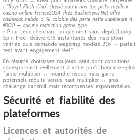
only slots → idéal pour amateurs volatilité moyenne.
• “Royal Flush Club”, classé parmi nos top picks meilleur
casino online France2024 chez Basketnews.Net offre
cashback hebdo ‎5 %‎ valable dès perte nette supérieure à
€100 — aucune restriction game type.
• Pour ceux cherchant uniquement sans dépôt,“Lucky
Spin Free” délivre €15 instantanés dès inscription
vérifiée puis demande wagering modéré ‎20x‎ — parfait
test avant engagement réel.*
En résumé choisissez toujours celui dont conditions
correspondent réellement à votre profil bancaire —plus
faible multiplier ↔️ moindre risque mais gains
potentiels réduits versus haut multiplier ↔️ gros
challenge bankroll mais récompenses exponentielles.
Sécurité et fiabilité des
plateformes
Licences et autorités de