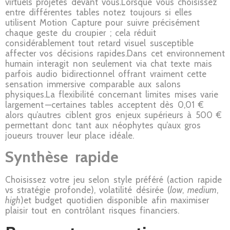
virtuels projetés devant vous.Lorsque vous choisissez
entre différentes tables notez toujours si elles
utilisent Motion Capture pour suivre précisément
chaque geste du croupier ; cela réduit
considérablement tout retard visuel susceptible
affecter vos décisions rapides.Dans cet environnement
humain interagit non seulement via chat texte mais
parfois audio bidirectionnel offrant vraiment cette
sensation immersive comparable aux salons
physiques.La flexibilité concernant limites mises varie
largement —certaines tables acceptent dès 0,01 €
alors qu’autres ciblent gros enjeux supérieurs à 500 €
permettant donc tant aux néophytes qu’aux gros
joueurs trouver leur place idéale.​
Synthèse rapide
Choisissez votre jeu selon style préféré (action rapide
vs stratégie profonde), volatilité désirée (
low
,
medium
,
high
)​et budget quotidien disponible afin maximiser
plaisir tout en contrôlant risques financiers.