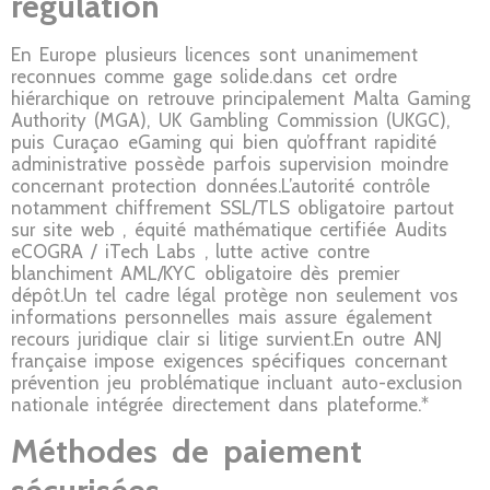
régulation
En Europe plusieurs licences sont unanimement
reconnues comme gage solide.dans cet ordre
hiérarchique on retrouve principalement Malta Gaming
Authority (MGA), UK Gambling Commission (UKGC),
puis Curaçao eGaming qui bien qu’offrant rapidité
administrative possède parfois supervision moindre
concernant protection données.L’autorité contrôle
notamment chiffrement SSL/TLS obligatoire partout
sur site web , équité mathématique certifiée Audits
eCOGRA / iTech Labs , lutte active contre
blanchiment AML/KYC obligatoire dès premier
dépôt.Un tel cadre légal protège non seulement vos
informations personnelles mais assure également
recours juridique clair si litige survient.En outre ANJ
française impose exigences spécifiques concernant
prévention jeu problématique incluant auto-exclusion
nationale intégrée directement dans plateforme.*
Méthodes de paiement