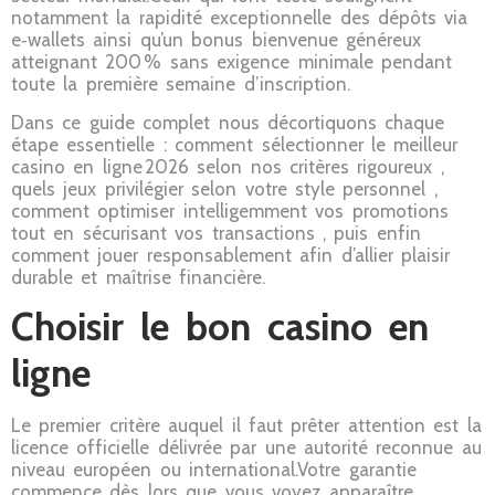
notamment la rapidité exceptionnelle des dépôts via
e‑wallets ainsi qu’un bonus bienvenue généreux
atteignant 200 % sans exigence minimale pendant
toute la première semaine d’inscription.​
Dans ce guide complet nous décortiquons chaque
étape essentielle : comment sélectionner le meilleur
casino en ligne 2026 selon nos critères rigoureux ,
quels jeux privilégier selon votre style personnel ,
comment optimiser intelligemment vos promotions
tout en sécurisant vos transactions , puis enfin
comment jouer responsablement afin d’allier plaisir
durable et maîtrise financière.
Choisir le bon casino en
ligne
Le premier critère auquel il faut prêter attention est la
licence officielle délivrée par une autorité reconnue au
niveau européen ou international.Votre garantie
commence dès lors que vous voyez apparaître