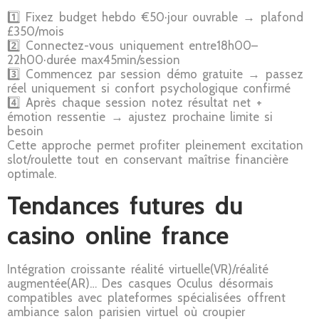
1️⃣ Fixez budget hebdo €50·jour ouvrable → plafond
£350/mois
2️⃣ Connectez-vous uniquement entre18h00–
22h00·durée max45min/session
3️⃣ Commencez par session démo gratuite → passez
réel uniquement si confort psychologique confirmé
4️⃣ Après chaque session notez résultat net +
émotion ressentie → ajustez prochaine limite si
besoin
Cette approche permet profiter pleinement excitation
slot/roulette tout en conservant maîtrise financière
optimale.
Tendances futures du
casino online france
Intégration croissante réalité virtuelle(VR)/réalité
augmentée(AR)… Des casques Oculus désormais
compatibles avec plateformes spécialisées offrent
ambiance salon parisien virtuel où croupier