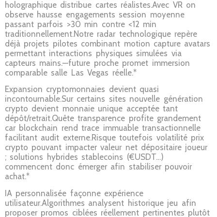
holographique distribue cartes réalistes.Avec VR on
observe hausse engagements session moyenne
passant parfois >30 min contre <12 min
traditionnellement.Notre radar technologique repère
déjà projets pilotes combinant motion capture avatars
permettant interactions physiques simulées via
capteurs mains.—future proche promet immersion
comparable salle Las Vegas réelle.*
Expansion cryptomonnaies devient quasi
incontournable.Sur certains sites nouvelle génération
crypto devient monnaie unique acceptée tant
dépôt/retrait.Quête transparence profite grandement
car blockchain rend trace immuable transactionnelle
facilitant audit externe.Risque toutefois volatilité prix
crypto pouvant impacter valeur net dépositaire joueur
; solutions hybrides stablecoins (€USDT…)
commencent donc émerger afin stabiliser pouvoir
achat.*
IA personnalisée façonne expérience
utilisateur.Algorithmes analysent historique jeu afin
proposer promos ciblées réellement pertinentes plutôt