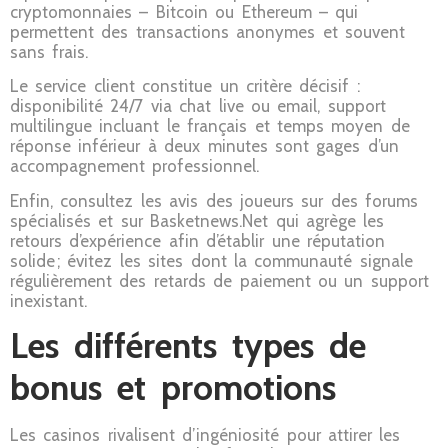
cryptomonnaies – Bitcoin ou Ethereum – qui
permettent des transactions anonymes et souvent
sans frais.
Le service client constitue un critère décisif :
disponibilité 24/7 via chat live ou email, support
multilingue incluant le français et temps moyen de
réponse inférieur à deux minutes sont gages d’un
accompagnement professionnel.
Enfin, consultez les avis des joueurs sur des forums
spécialisés et sur Basketnews.Net qui agrège les
retours d’expérience afin d’établir une réputation
solide ; évitez les sites dont la communauté signale
régulièrement des retards de paiement ou un support
inexistant.
Les différents types de
bonus et promotions
Les casinos rivalisent d’ingéniosité pour attirer les