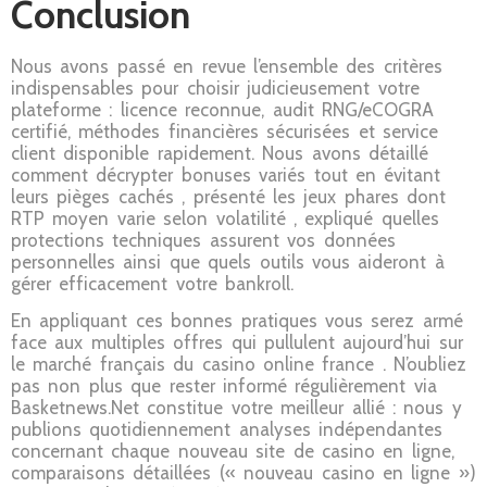
Conclusion
Nous avons passé en revue l’ensemble des critères
indispensables pour choisir judicieusement votre
plateforme : licence reconnue, audit RNG/eCOGRA
certifié, méthodes financières sécurisées et service
client disponible rapidement. Nous avons détaillé
comment décrypter bonuses variés tout en évitant
leurs pièges cachés , présenté les jeux phares dont
RTP moyen varie selon volatilité , expliqué quelles
protections techniques assurent vos données
personnelles ainsi que quels outils vous aideront à
gérer efficacement votre bankroll.
En appliquant ces bonnes pratiques vous serez armé
face aux multiples offres qui pullulent aujourd’hui sur
le marché français du casino online france . N’oubliez
pas non plus que rester informé régulièrement via
Basketnews.Net constitue votre meilleur allié : nous y
publions quotidiennement analyses indépendantes
concernant chaque nouveau site de casino en ligne,
comparaisons détaillées (« nouveau casino en ligne »)