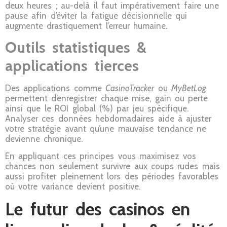
deux heures ; au-delà il faut impérativement faire une
pause afin d’éviter la fatigue décisionnelle qui
augmente drastiquement l’erreur humaine.
Outils statistiques &
applications tierces
Des applications comme
CasinoTracker
ou
MyBetLog
permettent d’enregistrer chaque mise, gain ou perte
ainsi que le ROI global (%) par jeu spécifique.
Analyser ces données hebdomadaires aide à ajuster
votre stratégie avant qu’une mauvaise tendance ne
devienne chronique.
En appliquant ces principes vous maximisez vos
chances non seulement survivre aux coups rudes mais
aussi profiter pleinement lors des périodes favorables
où votre variance devient positive.
Le futur des casinos en