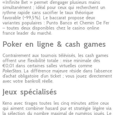
« Infinite Bet » permet d’engager plusieurs mains
simultanément ; idéal pour ceux qui recherchent un
rythme rapide sans sacrifier le taux théorique
favorable (~99,5 %). Le baccarat propose deux
variantes populaires : Punto Banco et Chemin De Fer
– toutes deux disponibles chez le casino online
france leader du marché.
Poker en ligne & cash games
Contrairement aux tournois télévisés, les cash games
offrent une flexibilité totale : mise minimale dès
€0,01 dans certaines salles virtuelles comme
PokerStars
. La différence majeure réside dans l’absence
d’achat obligatoire d’un ticket ; vous jouez directement
avec votre bankroll réelle.
Jeux spécialisés
Keno avec tirages toutes les cinq minutes attire ceux
qui aiment combiner hasard pur et stratégie légère via
la sélection du nombre maximal de numéros joués. Le