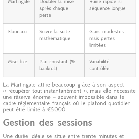
Martingale
Doubler la mise
Ruine rapide si
après chaque
séquence longue
perte
Fibonacci
Suivre la suite
Gains modestes
mathématique
mais pertes
limitées
Mise fixe
Pari constant (%
Variabilité
bankroll)
contrôlée
La Martingale attire beaucoup grâce à son aspect
« récupérer tout instantanément », mais elle nécessite
une réserve énorme – souvent impossible dans le
cadre réglementaire français où le plafond quotidien
peut être limité à €5 000.
Gestion des sessions
Une durée idéale se situe entre trente minutes et