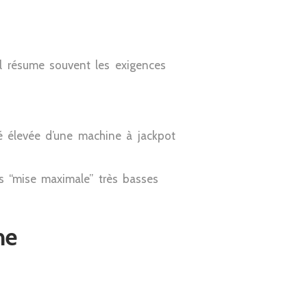
il résume souvent les exigences
té élevée d’une machine à jackpot
s “mise maximale” très basses
ne