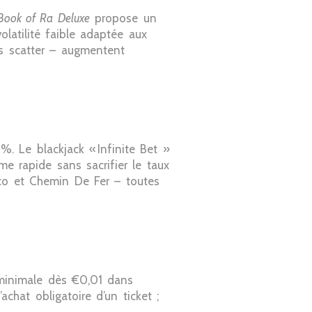
Book of Ra Deluxe
propose un
latilité faible adaptée aux
es scatter – augmentent
%. Le blackjack « Infinite Bet »
e rapide sans sacrifier le taux
nco et Chemin De Fer – toutes
e minimale dès €0,01 dans
achat obligatoire d’un ticket ;