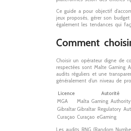
Ce guide a pour objectif d’accom
jeux proposés, gérer son budget
également les tendances qui façon
Comment choisir
Choisir un opérateur digne de con
respectées sont Malte Gaming Au
audits réguliers et une transpar
généralement d’un niveau de prot
Licence
Autorité
MGA
Malta Gaming Authority
Gibraltar
Gibraltar Regulatory Aut
Curaçao
Curaçao eGaming
Les audits RNG (Random Number Ge