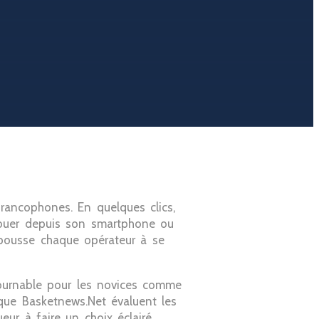
rancophones. En quelques clics,
 jouer depuis son smartphone ou
e pousse chaque opérateur à se
urnable pour les novices comme
s que Basketnews.Net évaluent les
eur à faire un choix éclairé.