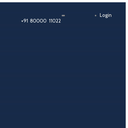
Login
+91 80000 11022