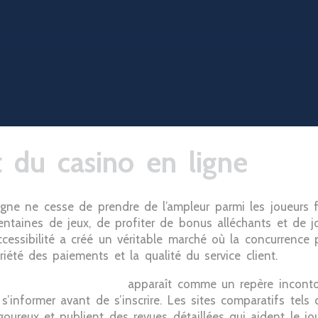
 du casino en ligne
ne ne cesse de prendre de l’ampleur parmi les joueurs f
centaines de jeux, de profiter de bonus alléchants et de
ccessibilité a créé un véritable marché où la concurrenc
riété des paiements et la qualité du service client.
uveau casino en ligne
apparaît comme un repère inconto
s’informer avant de s’inscrire. Les sites comparatifs tel
goureux et publient des revues détaillées qui aident le jou