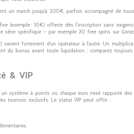
ent un match jusqu’à 200 €, parfois accompagné de tours
xe (exemple : 10 €) offerte dès l’inscription sans exigence
ne série spécifique – par exemple 20 free spins sur
Gonzo
g
) varient fortement d’un opérateur à l’autre. Un multiplica
nt du bonus avant toute liquidation ; comparez toujours 
.
té & VIP
un système à points où chaque euro misé rapporte des 
s tournois exclusifs. Le statut VIP peut offrir :
lémentaires.