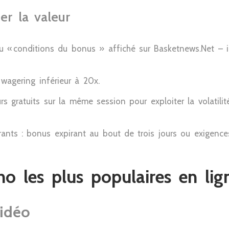
er la valeur
au « conditions du bonus » affiché sur Basketnews.Net – 
 wagering inférieur à 20x.
 gratuits sur la même session pour exploiter la volatili
ants : bonus expirant au bout de trois jours ou exigence
no les plus populaires en lig
idéo