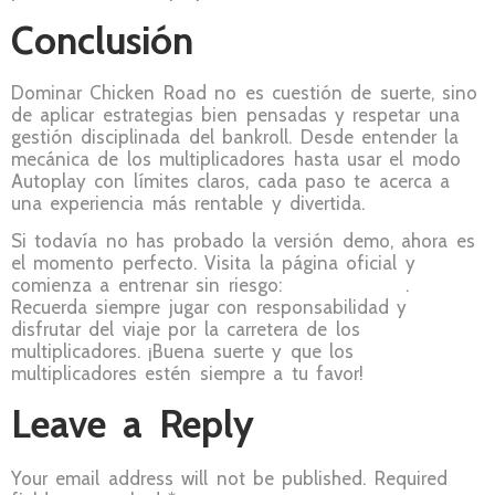
Conclusión
Dominar Chicken Road no es cuestión de suerte, sino
de aplicar estrategias bien pensadas y respetar una
gestión disciplinada del bankroll. Desde entender la
mecánica de los multiplicadores hasta usar el modo
Autoplay con límites claros, cada paso te acerca a
una experiencia más rentable y divertida.
Si todavía no has probado la versión demo, ahora es
el momento perfecto. Visita la página oficial y
comienza a entrenar sin riesgo:
Chicken Road
.
Recuerda siempre jugar con responsabilidad y
disfrutar del viaje por la carretera de los
multiplicadores. ¡Buena suerte y que los
multiplicadores estén siempre a tu favor!
Leave a Reply
Your email address will not be published.
Required