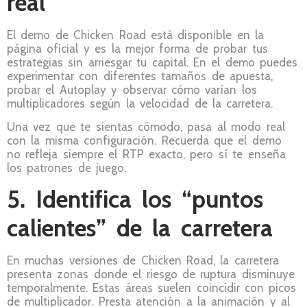
real
El demo de Chicken Road está disponible en la
página oficial y es la mejor forma de probar tus
estrategias sin arriesgar tu capital. En el demo puedes
experimentar con diferentes tamaños de apuesta,
probar el Autoplay y observar cómo varían los
multiplicadores según la velocidad de la carretera.
Una vez que te sientas cómodo, pasa al modo real
con la misma configuración. Recuerda que el demo
no refleja siempre el RTP exacto, pero sí te enseña
los patrones de juego.
5. Identifica los “puntos
calientes” de la carretera
En muchas versiones de Chicken Road, la carretera
presenta zonas donde el riesgo de ruptura disminuye
temporalmente. Estas áreas suelen coincidir con picos
de multiplicador. Presta atención a la animación y al