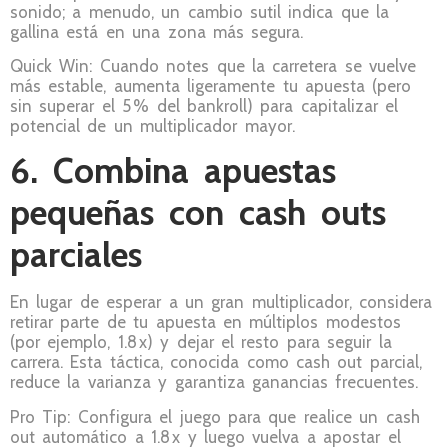
sonido; a menudo, un cambio sutil indica que la
gallina está en una zona más segura.
Quick Win: Cuando notes que la carretera se vuelve
más estable, aumenta ligeramente tu apuesta (pero
sin superar el 5 % del bankroll) para capitalizar el
potencial de un multiplicador mayor.
6. Combina apuestas
pequeñas con cash outs
parciales
En lugar de esperar a un gran multiplicador, considera
retirar parte de tu apuesta en múltiplos modestos
(por ejemplo, 1.8 x) y dejar el resto para seguir la
carrera. Esta táctica, conocida como cash out parcial,
reduce la varianza y garantiza ganancias frecuentes.
Pro Tip: Configura el juego para que realice un cash
out automático a 1.8 x y luego vuelva a apostar el